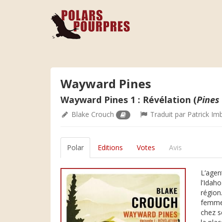
Wayward Pines
Wayward Pines 1 : Révélation (
Pines
Blake Crouch
Traduit par
Patrick Im
Polar
Editions
Votes
Avis
L’agen
l’Idah
région.
femme,
chez s