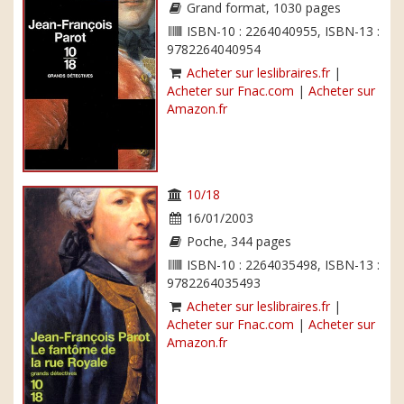
Grand format, 1030 pages
ISBN-10 : 2264040955, ISBN-13 :
9782264040954
Acheter sur leslibraires.fr
|
Acheter sur Fnac.com
|
Acheter sur
Amazon.fr
10/18
16/01/2003
Poche, 344 pages
ISBN-10 : 2264035498, ISBN-13 :
9782264035493
Acheter sur leslibraires.fr
|
Acheter sur Fnac.com
|
Acheter sur
Amazon.fr