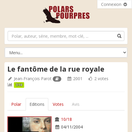
Connexion
Le fantôme de la rue royale
Jean-François Parot
2001
2 votes
7/10
Polar
Editions
Votes
Avis
10/18
04/11/2004