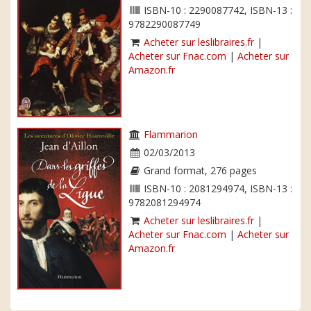
ISBN-10 : 2290087742, ISBN-13 :
9782290087749
Acheter sur leslibraires.fr
|
Acheter sur Fnac.com
|
Acheter sur
Amazon.fr
Flammarion
02/03/2013
Grand format, 276 pages
ISBN-10 : 2081294974, ISBN-13 :
9782081294974
Acheter sur leslibraires.fr
|
Acheter sur Fnac.com
|
Acheter sur
Amazon.fr