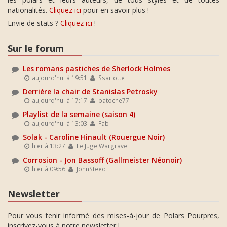
nationalités.
Cliquez ici
pour en savoir plus !
Envie de stats ?
Cliquez ici
!
Sur le forum
Les romans pastiches de Sherlock Holmes
aujourd'hui à 19:51
Ssarlotte
Derrière la chair de Stanislas Petrosky
aujourd'hui à 17:17
patoche77
Playlist de la semaine (saison 4)
aujourd'hui à 13:03
Fab
Solak - Caroline Hinault (Rouergue Noir)
hier à 13:27
Le Juge Wargrave
Corrosion - Jon Bassoff (Gallmeister Néonoir)
hier à 09:56
JohnSteed
Newsletter
Pour vous tenir informé des mises-à-jour de Polars Pourpres,
inscrivez-vous à notre newsletter !