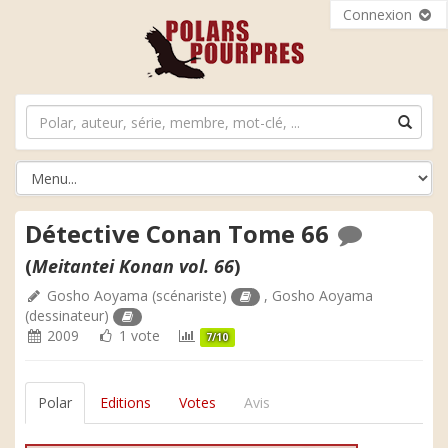
Connexion
Détective Conan Tome 66
(
Meitantei Konan vol. 66
)
Gosho Aoyama
(scénariste)
,
Gosho Aoyama
(dessinateur)
2009
1 vote
7/10
Polar
Editions
Votes
Avis