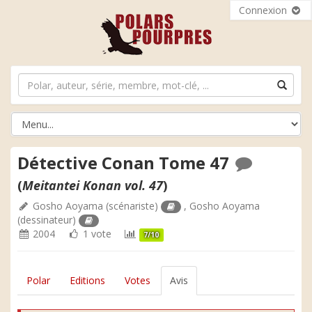
Connexion
Détective Conan Tome 47
(
Meitantei Konan vol. 47
)
Gosho Aoyama
(scénariste)
,
Gosho Aoyama
(dessinateur)
2004
1 vote
7/10
Polar
Editions
Votes
Avis