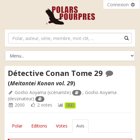
Connexion
Détective Conan Tome 29
(
Meitantei Konan vol. 29
)
Gosho Aoyama
(scénariste)
,
Gosho Aoyama
(dessinateur)
2000
2 votes
7/10
Polar
Editions
Votes
Avis