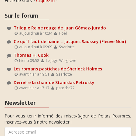
Envie de stats ?
Cliquez ici
!
Sur le forum
Trilogie Reine rouge de Juan Gómez-Jurado
aujourd'hui à 10:34
Hoel
Ce qu'il faut de haine – Jacques Saussey (Fleuve Noir)
aujourd'hui à 09:09
Ssarlotte
Thomas H. Cook
hier à 09:58
Le Juge Wargrave
Les romans pastiches de Sherlock Holmes
avant hier à 19:51
Ssarlotte
Derrière la chair de Stanislas Petrosky
avant hier à 17:17
patoche77
Newsletter
Pour vous tenir informé des mises-à-jour de Polars Pourpres,
inscrivez-vous à notre newsletter !