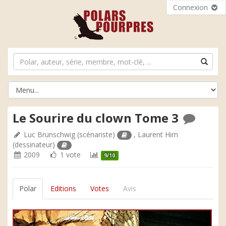
Connexion
Le Sourire du clown Tome 3
Luc Brunschwig
(scénariste)
,
Laurent Hirn
(dessinateur)
2009
1 vote
9/10
Polar
Editions
Votes
Avis