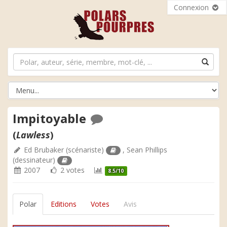
Connexion
Impitoyable
(
Lawless
)
Ed Brubaker
(scénariste)
,
Sean Phillips
(dessinateur)
2007
2 votes
8.5/10
Polar
Editions
Votes
Avis