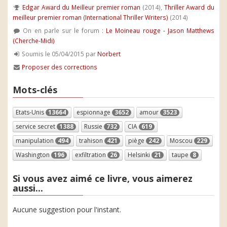
Edgar Award du Meilleur premier roman
(2014),
Thriller Award du
meilleur premier roman (International Thriller Writers)
(2014)
On en parle sur le forum :
Le Moineau rouge - Jason Matthews
(Cherche-Midi)
Soumis le 05/04/2015 par
Norbert
Proposer des corrections
Mots-clés
Etats-Unis
13664
espionnage
3652
amour
3523
service secret
1388
Russie
732
CIA
619
manipulation
494
trahison
421
piège
242
Moscou
229
Washington
196
exfiltration
26
Helsinki
21
taupe
8
Si vous avez aimé ce livre, vous aimerez
aussi...
Aucune suggestion pour l'instant.