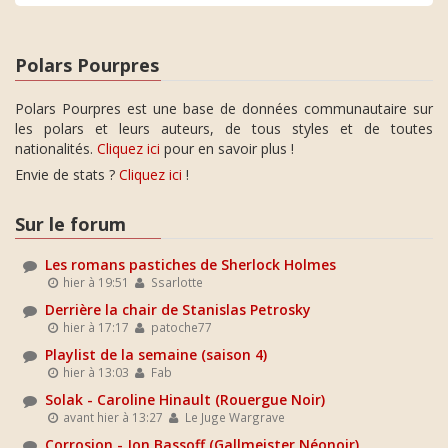
Polars Pourpres
Polars Pourpres est une base de données communautaire sur
les polars et leurs auteurs, de tous styles et de toutes
nationalités.
Cliquez ici
pour en savoir plus !
Envie de stats ?
Cliquez ici
!
Sur le forum
Les romans pastiches de Sherlock Holmes
hier à 19:51
Ssarlotte
Derrière la chair de Stanislas Petrosky
hier à 17:17
patoche77
Playlist de la semaine (saison 4)
hier à 13:03
Fab
Solak - Caroline Hinault (Rouergue Noir)
avant hier à 13:27
Le Juge Wargrave
Corrosion - Jon Bassoff (Gallmeister Néonoir)