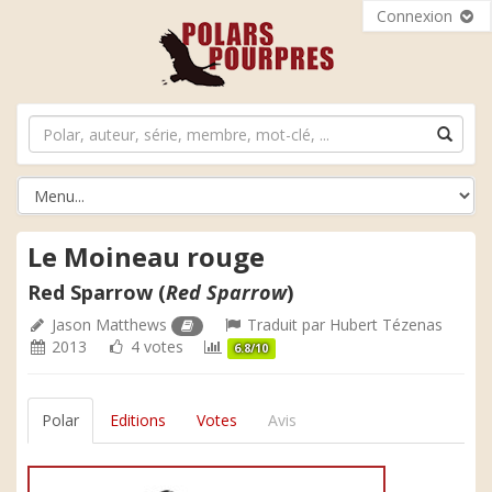
Connexion
Le Moineau rouge
Red Sparrow (
Red Sparrow
)
Jason Matthews
Traduit par
Hubert Tézenas
2013
4 votes
6.8/10
Polar
Editions
Votes
Avis