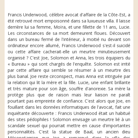
Francis Underwood, célèbre avocat d'affaire de la Côte-Est, a
été retrouvé mort empoisonné dans sa luxueuse villa. Il laisse
derrière lui sa femme, Moïra, et une fillette de 11 ans, Lucie.
Les circonstances de sa mort demeurent floues. Découvert
dans un bureau fermé de l'intérieur, à moitié nu devant son
ordinateur encore allumé, Francis Underwood s'est-il suicidé
ou cette affaire cacherait-elle un meurtre minutieusement
organisé ? C'est Joe, Solomon et Anna, les trois équipiers du
« Bureau » qui sont chargés de l'enquête. Solomon est irrité
par cette affaire qui semble se résumer à un meurtre des
plus banal. Joe reste circonspect, mais Anna est intriguée par
la relation qui lit la mère et la fille. Lucie, une enfant brillante
et très mature pour son âge, souffre d'anorexie. Sa mère la
protège plus que de raison mais leur liaison ne paraît
pourtant pas empreinte de confiance. C'est alors que Joe, en
fouillant dans les données informatiques de l'avocat, fait une
inquiétante découverte : Francis Underwood était un habitué
des sites pédophiles ! Solomon envisage un meurtre lié à un
scandale sexuel qui pourrait mettre en cause d'importantes
personnalités. C'est la statue de Baal, un ancien dieu
Mésopotamien que Joe a remarqué dans la villa des