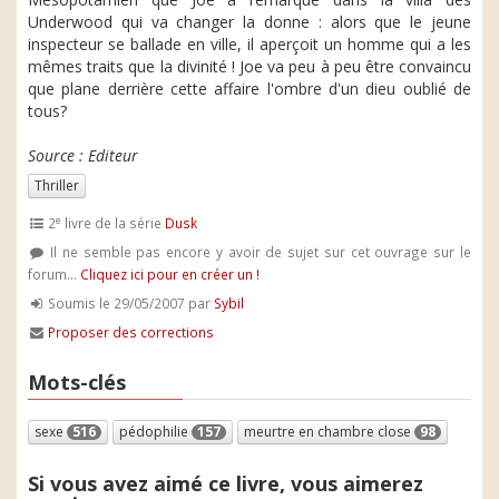
Underwood qui va changer la donne : alors que le jeune
inspecteur se ballade en ville, il aperçoit un homme qui a les
mêmes traits que la divinité ! Joe va peu à peu être convaincu
que plane derrière cette affaire l'ombre d'un dieu oublié de
tous?
Source : Editeur
Thriller
e
2
livre de la série
Dusk
Il ne semble pas encore y avoir de sujet sur cet ouvrage sur le
forum...
Cliquez ici pour en créer un !
Soumis le 29/05/2007 par
Sybil
Proposer des corrections
Mots-clés
sexe
516
pédophilie
157
meurtre en chambre close
98
Si vous avez aimé ce livre, vous aimerez