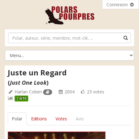
Connexion
Juste un Regard
(
Just One Look
)
Harlan Coben
2004
23 votes
7.6/10
Polar
Editions
Votes
Avis