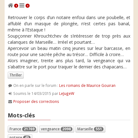
1
1
Retrouver le corps d’un notaire enfoui dans une poubelle, et
affublé d’un masque de plongée, n’est certes pas banal,
même à l’Estaque !
Soupçonner Khrouchtchev de s’intéresser de trop près aux
calanques de Marseille… Irréel et pourtant…
Apercevoir un beau matin cinq jeunes sur leur barcasse, en
route pour une sacrée pêche au trésor… Difficile à croire…
Alors imaginer, trente ans plus tard, la vengeance qui va
s’abattre sur le port pour traquer le dernier des chapacans…
Thriller
On en parle sur le forum :
Les romans de Maurice Gouiran
Soumis le 14/03/2015 par
LeJugeW
Proposer des corrections
Mots-clés
France
21769
vengeance
2098
Marseille
551
notaire
45