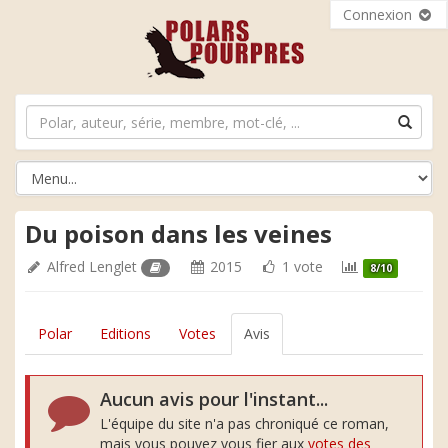
Connexion
Du poison dans les veines
Alfred Lenglet
2015
1 vote
8/10
Polar
Editions
Votes
Avis
Aucun avis pour l'instant...
L'équipe du site n'a pas chroniqué ce roman,
mais vous pouvez vous fier aux
votes des