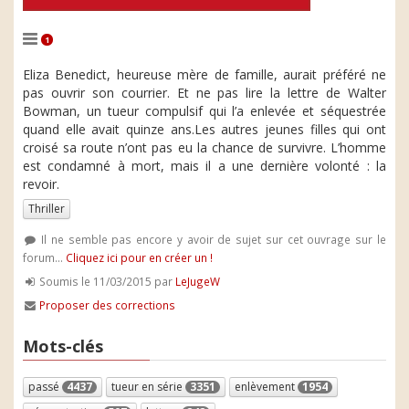
1
Eliza Benedict, heureuse mère de famille, aurait préféré ne
pas ouvrir son courrier. Et ne pas lire la lettre de Walter
Bowman, un tueur compulsif qui l’a enlevée et séquestrée
quand elle avait quinze ans.Les autres jeunes filles qui ont
croisé sa route n’ont pas eu la chance de survivre. L’homme
est condamné à mort, mais il a une dernière volonté : la
revoir.
Thriller
Il ne semble pas encore y avoir de sujet sur cet ouvrage sur le
forum...
Cliquez ici pour en créer un !
Soumis le 11/03/2015 par
LeJugeW
Proposer des corrections
Mots-clés
passé
4437
tueur en série
3351
enlèvement
1954