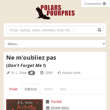
Connexion
Ne m'oubliez pas
(
Don't Forget Me !
)
R. L. Stine
2000
Aucun vote
Polar
Editions
Votes
Avis
Pocket
05/09/2002