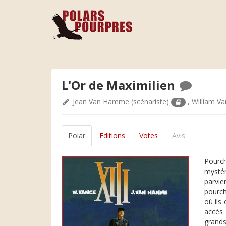
L'Or de Maximilien
Jean Van Hamme
(scénariste)
,
William V
Polar
Editions
Votes
Avis
Pourch
mystér
parvie
pourch
où ils
accès 
grands