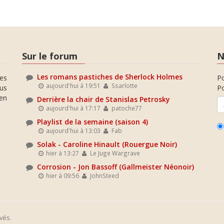
Sur le forum
N
Les romans pastiches de Sherlock Holmes
es
P
aujourd'hui à 19:51
Ssarlotte
ous
Po
en
Derrière la chair de Stanislas Petrosky
aujourd'hui à 17:17
patoche77
Playlist de la semaine (saison 4)
aujourd'hui à 13:03
Fab
Solak - Caroline Hinault (Rouergue Noir)
hier à 13:27
Le Juge Wargrave
Corrosion - Jon Bassoff (Gallmeister Néonoir)
hier à 09:56
JohnSteed
vés.