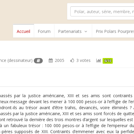
Accueil
Forum
Partenariats
Prix Polars Pourpre
ance
(dessinateur)
2005
3 votes
6/10
assés par la justice américaine, XIII et ses amis sont contraint
ieux message devant les mener à 100 000 pesos-or à l’effigie de l’
ndront-ils au trésor avant d’être trahis, devancés, voire éliminés 
assés par la justice américaine, XIII et ses amis sont forcés de quitte
 ont retrouvé la dernière des trois montres d’argent sur lesquelles 
à un fabuleux trésor : 100 000 pesos-or à l’effigie de l’empereur d
-pères supposés de XIII. Contraints d’emmener avec eux la perfide