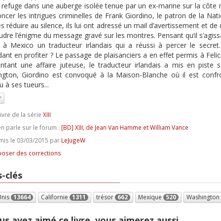
 refuge dans une auberge isolée tenue par un ex-marine sur la côte 
ncer les intrigues criminelles de Frank Giordino, le patron de la Nat
es réduire au silence, ils lui ont adressé un mail d’avertissement et de
udre l’énigme du message gravé sur les montres. Pensant qu’il s’agiss
 à Mexico un traducteur irlandais qui a réussi à percer le secret. 
ant en profiter ? Le passage de plaisanciers a en effet permis à Felic
ntant une affaire juteuse, le traducteur irlandais a mis en pist
gton, Giordino est convoqué à la Maison-Blanche où il est confro
 à ses tueurs...
r
ivre de la série
XIII
n parle sur le forum :
[BD] XIII, de Jean Van Hamme et William Vance
is le 03/03/2015 par
LeJugeW
oser des corrections
-clés
Unis
13664
Californie
1311
trésor
662
Mexique
520
Washington
us avez aimé ce livre, vous aimerez aussi...