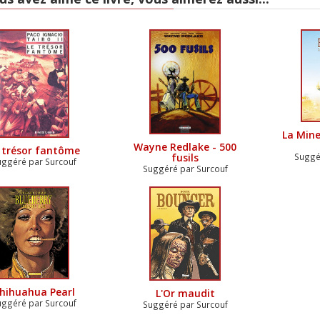
La Mine
Wayne Redlake - 500
 trésor fantôme
fusils
Suggé
uggéré par Surcouf
Suggéré par Surcouf
hihuahua Pearl
L'Or maudit
uggéré par Surcouf
Suggéré par Surcouf