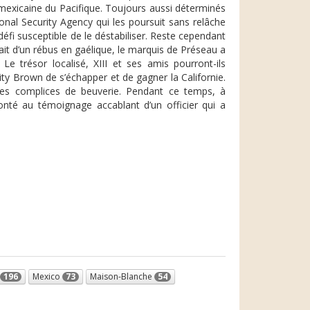
mexicaine du Pacifique. Toujours aussi déterminés
ional Security Agency qui les poursuit sans relâche
 défi susceptible de le déstabiliser. Reste cependant
ait d’un rébus en gaélique, le marquis de Préseau a
Le trésor localisé, XIII et ses amis pourront-ils
ity Brown de s’échapper et de gagner la Californie.
e ses complices de beuverie. Pendant ce temps, à
nté au témoignage accablant d’un officier qui a
196
Mexico
73
Maison-Blanche
54