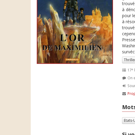
trouvé
à déno
pour l
à réso
trouvé
cepend
Presse
Washin
survécu
Thrille
e
17
l
On e
Soum
Prop
Mots
Etats-
Si vo