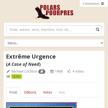
Connexion
Extrême Urgence
(
A Case of Need
)
Michael Crichton
1968
4 votes
6.8/10
Polar
Editions
Votes
Avis