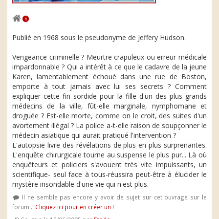
1
Publié en 1968 sous le pseudonyme de Jeffery Hudson.
Vengeance criminelle ? Meurtre crapuleux ou erreur médicale
impardonnable ? Qui a intérêt à ce que le cadavre de la jeune
Karen, lamentablement échoué dans une rue de Boston,
emporte à tout jamais avec lui ses secrets ? Comment
expliquer cette fin sordide pour la fille d'un des plus grands
médecins de la ville, fût-elle marginale, nymphomane et
droguée ? Est-elle morte, comme on le croit, des suites d'un
avortement illégal ? La police a-t-elle raison de soupçonner le
médecin asiatique qui aurait pratiqué l'intervention ?
L'autopsie livre des révélations de plus en plus surprenantes.
L'enquête chirurgicale tourne au suspense le plus pur... Là où
enquêteurs et policiers s'avouent très vite impuissants, un
scientifique- seul face à tous-réussira peut-être à élucider le
mystère insondable d'une vie qui n'est plus.
Il ne semble pas encore y avoir de sujet sur cet ouvrage sur le
forum...
Cliquez ici pour en créer un !