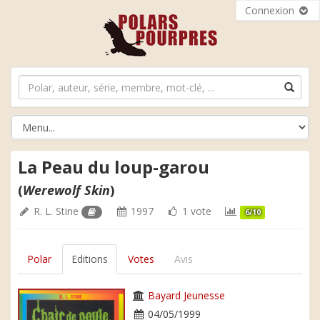
Connexion
La Peau du loup-garou
(
Werewolf Skin
)
R. L. Stine
1997
1 vote
6/10
Polar
Editions
Votes
Avis
Bayard Jeunesse
04/05/1999