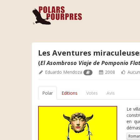
Les Aventures miraculeuse
(
El Asombroso Viaje de Pomponio Fla
Eduardo Mendoza
2008
Aucun
Polar
Editions
Votes
Avis
Le vil
constr
en quê
démasq
Roman