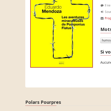
Il n
Soum
Prop
Mots
humo
Si vo
Aucune
Polars Pourpres