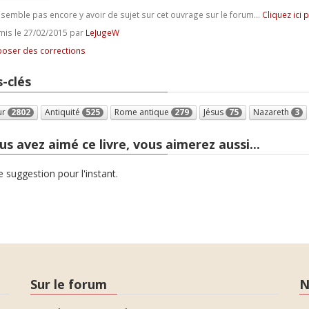
e semble pas encore y avoir de sujet sur cet ouvrage sur le forum...
Cliquez ici 
is le 27/02/2015 par
LeJugeW
oser des corrections
-clés
ur
2802
Antiquité
525
Rome antique
279
Jésus
75
Nazareth
3
us avez aimé ce livre, vous aimerez aussi...
 suggestion pour l'instant.
Sur le forum
N