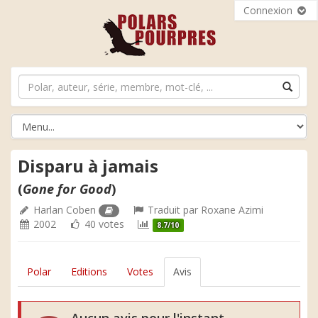
Connexion
Disparu à jamais
(
Gone for Good
)
Harlan Coben
Traduit par
Roxane Azimi
2002
40 votes
8.7/10
Polar
Editions
Votes
Avis