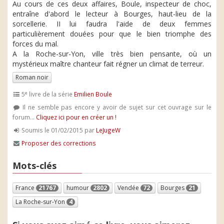
Au cours de ces deux affaires, Boule, inspecteur de choc,
entraîne d'abord le lecteur à Bourges, haut-lieu de la
sorcellerie. II lui faudra l'aide de deux femmes
particulièrement douées pour que le bien triomphe des
forces du mal.
A la Roche-sur-Yon, ville très bien pensante, où un
mystérieux maître chanteur fait régner un climat de terreur.
Roman noir
e
5
livre de la série
Emilien Boule
Il ne semble pas encore y avoir de sujet sur cet ouvrage sur le
forum...
Cliquez ici pour en créer un !
Soumis le 01/02/2015 par
LeJugeW
Proposer des corrections
Mots-clés
France
21767
humour
2802
Vendée
72
Bourges
21
La Roche-sur-Yon
4