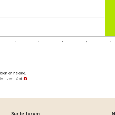
3
4
5
6
7
bien en haleine.
 de moyenne)
1
Sur le forum
N