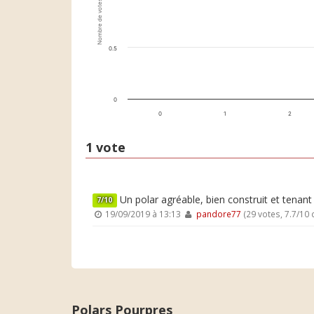
Nombre de votes
0.5
0
0
1
2
1 vote
Un polar agréable, bien construit et tenant 
7/10
19/09/2019 à 13:13
pandore77
(29 votes, 7.7/10
Polars Pourpres