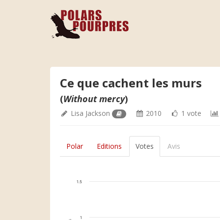
Ce que cachent les murs
(
Without mercy
)
Lisa Jackson
2010
1 vote
Polar
Editions
Votes
Avis
1.5
1