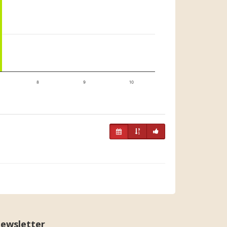
8
9
10
ewsletter