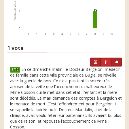
Nombre de votes
1
1
1
0
0
1
2
3
4
5
6
7
8
9
10
1 vote
En ce dimanche matin, le Docteur Bergelon, médecin
8/10
de famille dans cette ville provinciale de Bugle, se réveille
avec la gueule de bois. Ce n’est pas tant la soirée très
arrosée de la veille que l’accouchement malheureux de
Mme Cosson qui le met dans cet état : l’enfant et la mère
sont décédés. Le mari demande des comptes à Bergelon et
le menace de mort. C’est l’effondrement pour Bergelon. Il
se rappelle la soirée où le Docteur Mandalin, chef de la
clinique, avait voulu fêter leur partenariat. Ils avaient bu plus
que de raison, et repoussé l’accouchement de Mme
Cosson.