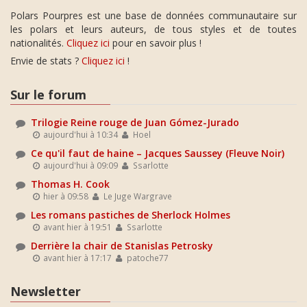
Polars Pourpres est une base de données communautaire sur
les polars et leurs auteurs, de tous styles et de toutes
nationalités.
Cliquez ici
pour en savoir plus !
Envie de stats ?
Cliquez ici
!
Sur le forum
Trilogie Reine rouge de Juan Gómez-Jurado
aujourd'hui à 10:34
Hoel
Ce qu'il faut de haine – Jacques Saussey (Fleuve Noir)
aujourd'hui à 09:09
Ssarlotte
Thomas H. Cook
hier à 09:58
Le Juge Wargrave
Les romans pastiches de Sherlock Holmes
avant hier à 19:51
Ssarlotte
Derrière la chair de Stanislas Petrosky
avant hier à 17:17
patoche77
Newsletter