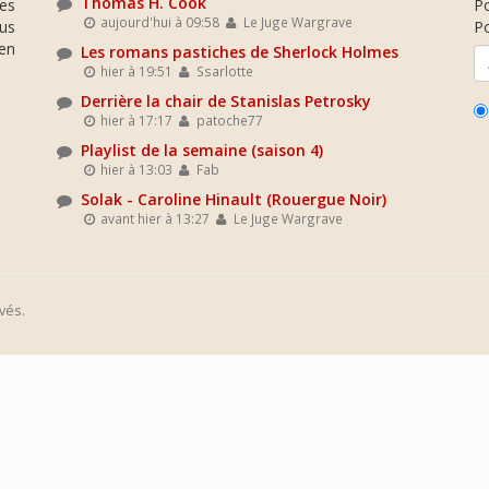
Thomas H. Cook
es
P
aujourd'hui à 09:58
Le Juge Wargrave
ous
Po
en
Les romans pastiches de Sherlock Holmes
hier à 19:51
Ssarlotte
Derrière la chair de Stanislas Petrosky
hier à 17:17
patoche77
Playlist de la semaine (saison 4)
hier à 13:03
Fab
Solak - Caroline Hinault (Rouergue Noir)
avant hier à 13:27
Le Juge Wargrave
vés.