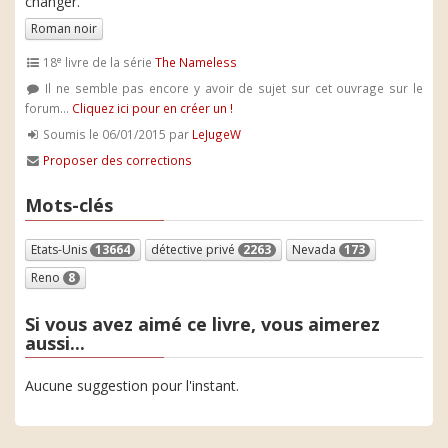
changer.
Roman noir
e
18
livre de la série
The Nameless
Il ne semble pas encore y avoir de sujet sur cet ouvrage sur le
forum...
Cliquez ici pour en créer un !
Soumis le 06/01/2015 par
LeJugeW
Proposer des corrections
Mots-clés
Etats-Unis
13664
détective privé
2263
Nevada
173
Reno
8
Si vous avez aimé ce livre, vous aimerez
aussi...
Aucune suggestion pour l'instant.