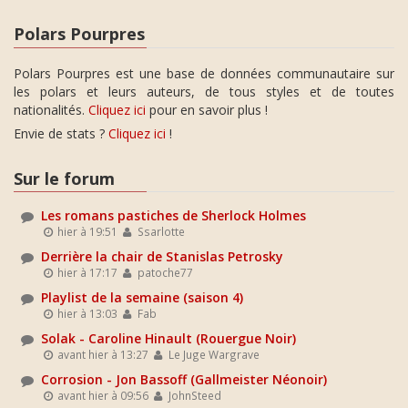
Polars Pourpres
Polars Pourpres est une base de données communautaire sur
les polars et leurs auteurs, de tous styles et de toutes
nationalités.
Cliquez ici
pour en savoir plus !
Envie de stats ?
Cliquez ici
!
Sur le forum
Les romans pastiches de Sherlock Holmes
hier à 19:51
Ssarlotte
Derrière la chair de Stanislas Petrosky
hier à 17:17
patoche77
Playlist de la semaine (saison 4)
hier à 13:03
Fab
Solak - Caroline Hinault (Rouergue Noir)
avant hier à 13:27
Le Juge Wargrave
Corrosion - Jon Bassoff (Gallmeister Néonoir)
avant hier à 09:56
JohnSteed