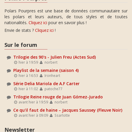
Polars Pourpres est une base de données communautaire sur
les polars et leurs auteurs, de tous styles et de toutes
nationalités.
Cliquez ici
pour en savoir plus !
Envie de stats ?
Cliquez ici
!
Sur le forum
Trilogie des 90's - Julien Freu (Actes Sud)
hier à 19:59
norbert
Playlist de la semaine (saison 4)
hier à 16:53
Ironheart
Série Delia Mariola de A.F Carter
hier à 11:02
patoche77
Trilogie Reine rouge de Juan Gómez-Jurado
avant hier à 19:59
norbert
Ce qu'il faut de haine – Jacques Saussey (Fleuve Noir)
avant hier à 09:09
Ssarlotte
Newsletter