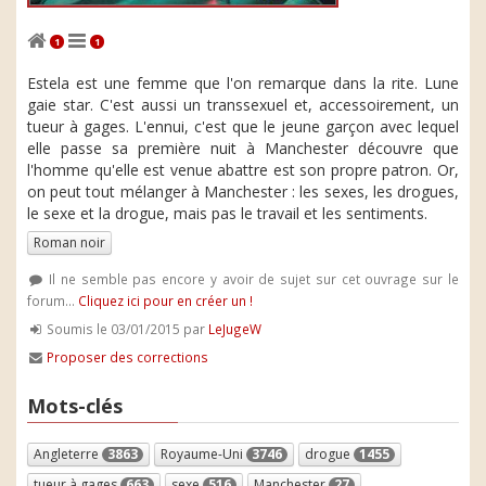
1
1
Estela est une femme que l'on remarque dans la rite. Lune
gaie star. C'est aussi un transsexuel et, accessoirement, un
tueur à gages. L'ennui, c'est que le jeune garçon avec lequel
elle passe sa première nuit à Manchester découvre que
l'homme qu'elle est venue abattre est son propre patron. Or,
on peut tout mélanger à Manchester : les sexes, les drogues,
le sexe et la drogue, mais pas le travail et les sentiments.
Roman noir
Il ne semble pas encore y avoir de sujet sur cet ouvrage sur le
forum...
Cliquez ici pour en créer un !
Soumis le 03/01/2015 par
LeJugeW
Proposer des corrections
Mots-clés
Angleterre
3863
Royaume-Uni
3746
drogue
1455
tueur à gages
663
sexe
516
Manchester
27