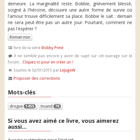
demeure. La marginalité reste. Bobbie, grièvement blessé,
soigné à l'héroïne, découvre une autre forme de survie où
l'amour trouve difficilement sa place. Bobbie le sait : demain
ne sera peut-être pas un autre jour. Pourtant, comment ne
pas l'espérer ?
Roman noir
livre de la série
Bobby Prine
Il ne semble pas encore y avoir de sujet sur cet ouvrage sur le
forum...
Cliquez ici pour en créer un !
Soumis le 02/01/2015 par
LeJugeW
Proposer des corrections
Mots-clés
drogue
1455
truand
76
Si vous avez aimé ce livre, vous aimerez
aussi...
Aucune suggestion pour l'instant.