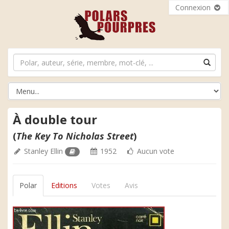
Connexion
À double tour
(
The Key To Nicholas Street
)
Stanley Ellin
1952
Aucun vote
Polar
Editions
Votes
Avis