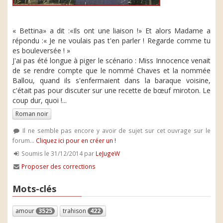
« Bettina» a dit :«Ils ont une liaison !» Et alors Madame a
répondu :« Je ne voulais pas t'en parler ! Regarde comme tu
es bouleversée ! »
J'ai pas été longue à piger le scénario : Miss Innocence venait
de se rendre compte que le nommé Chaves et la nommée
Ballou, quand ils s'enfermaient dans la baraque voisine,
c'était pas pour discuter sur une recette de bœuf miroton. Le
coup dur, quoi !...
Roman noir
Il ne semble pas encore y avoir de sujet sur cet ouvrage sur le
forum...
Cliquez ici pour en créer un !
Soumis le 31/12/2014 par
LeJugeW
Proposer des corrections
Mots-clés
amour
3525
trahison
422