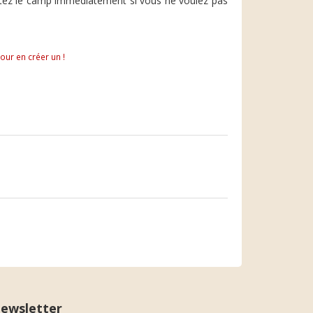
Foutez le camp immédiatement si vous ne voulez pas
pour en créer un !
ewsletter