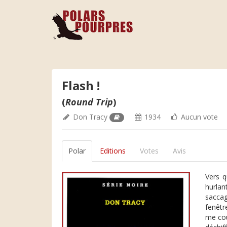
Flash !
(
Round Trip
)
Don Tracy
1934
Aucun vote
Polar
Editions
Votes
Avis
Vers q
hurlan
saccag
fenêtr
me cou