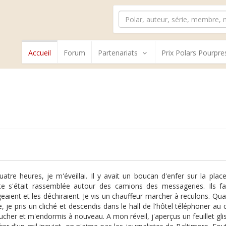
Accueil
Forum
Partenariats
Prix Polars Pourpre
uatre heures, je m'éveillai. Il y avait un boucan d'enfer sur la plac
te s'était rassemblée autour des camions des messageries. Ils fa
eaient et les déchiraient. Je vis un chauffeur marcher à reculons. Qu
e, je pris un cliché et descendis dans le hall de l'hôtel téléphoner a
cher et m'endormis à nouveau. A mon réveil, j'aperçus un feuillet glis