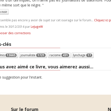
frer d'un œil inquiet, on n'aime pas les journalistes de Baltimore. 
le même sort que le nègre. "
 noir
e semble pas encore y avoir de sujet sur cet ouvrage sur le forum...
Cliquez ici 
is le 30/12/2014 par
LeJugeW
oser des corrections
-clés
Unis
13665
journaliste
1721
racisme
431
lynchage
17
us avez aimé ce livre, vous aimerez aussi...
 suggestion pour l'instant.
Sur le forum
N