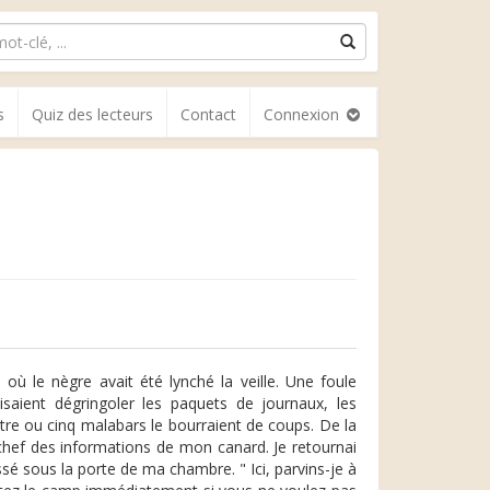
s
Quiz des lecteurs
Contact
Connexion
e où le nègre avait été lynché la veille. Une foule
isaient dégringoler les paquets de journaux, les
atre ou cinq malabars le bourraient de coups. De la
u chef des informations de mon canard. Je retournai
sé sous la porte de ma chambre. " Ici, parvins-je à