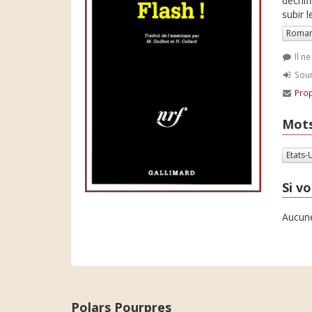
déchif
subir 
Roman
Il n
Soum
Prop
Mots
Etats-
Si vo
Aucune
Polars Pourpres