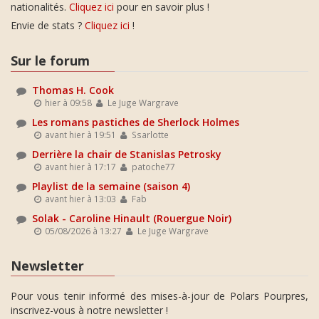
nationalités.
Cliquez ici
pour en savoir plus !
Envie de stats ?
Cliquez ici
!
Sur le forum
Thomas H. Cook
hier à 09:58
Le Juge Wargrave
Les romans pastiches de Sherlock Holmes
avant hier à 19:51
Ssarlotte
Derrière la chair de Stanislas Petrosky
avant hier à 17:17
patoche77
Playlist de la semaine (saison 4)
avant hier à 13:03
Fab
Solak - Caroline Hinault (Rouergue Noir)
05/08/2026 à 13:27
Le Juge Wargrave
Newsletter
Pour vous tenir informé des mises-à-jour de Polars Pourpres,
inscrivez-vous à notre newsletter !