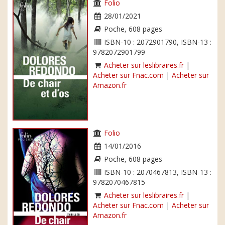
Folio
28/01/2021
Poche, 608 pages
ISBN-10 : 2072901790, ISBN-13 :
9782072901799
Acheter sur leslibraires.fr
|
Acheter sur Fnac.com
|
Acheter sur
Amazon.fr
Folio
14/01/2016
Poche, 608 pages
ISBN-10 : 2070467813, ISBN-13 :
9782070467815
Acheter sur leslibraires.fr
|
Acheter sur Fnac.com
|
Acheter sur
Amazon.fr