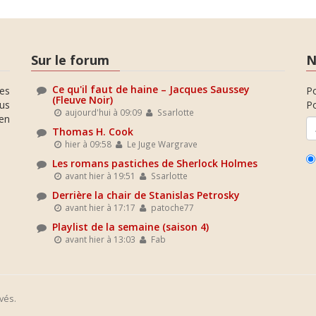
Sur le forum
N
Ce qu'il faut de haine – Jacques Saussey
es
P
(Fleuve Noir)
ous
Po
aujourd'hui à 09:09
Ssarlotte
en
Thomas H. Cook
hier à 09:58
Le Juge Wargrave
Les romans pastiches de Sherlock Holmes
avant hier à 19:51
Ssarlotte
Derrière la chair de Stanislas Petrosky
avant hier à 17:17
patoche77
Playlist de la semaine (saison 4)
avant hier à 13:03
Fab
vés.