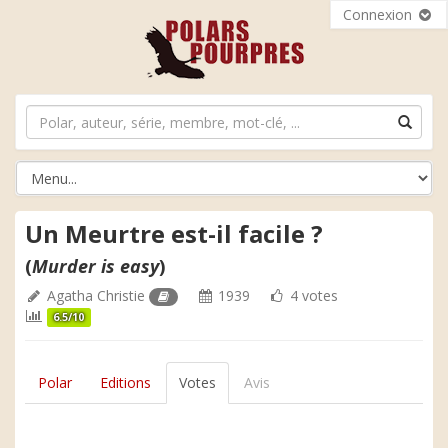
Connexion
Un Meurtre est-il facile ?
(
Murder is easy
)
Agatha Christie
1939
4 votes
6.5/10
Polar
Editions
Votes
Avis