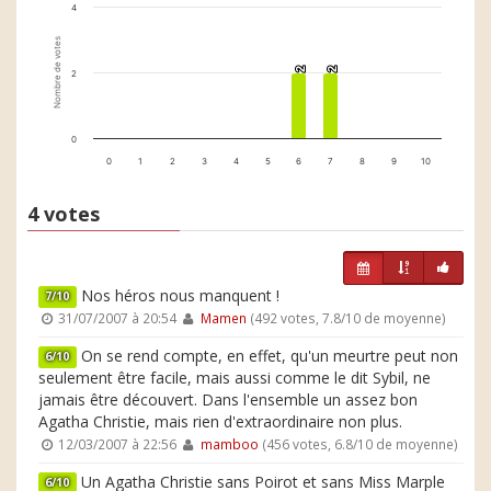
4
Nombre de votes
2
2
2
2
2
0
0
1
2
3
4
5
6
7
8
9
10
4 votes
Nos héros nous manquent !
7/10
31/07/2007 à 20:54
Mamen
(492 votes, 7.8/10 de moyenne)
On se rend compte, en effet, qu'un meurtre peut non
6/10
seulement être facile, mais aussi comme le dit Sybil, ne
jamais être découvert. Dans l'ensemble un assez bon
Agatha Christie, mais rien d'extraordinaire non plus.
12/03/2007 à 22:56
mamboo
(456 votes, 6.8/10 de moyenne)
Un Agatha Christie sans Poirot et sans Miss Marple
6/10