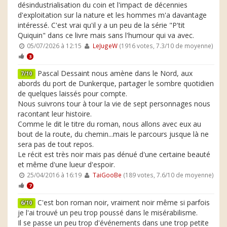
désindustrialisation du coin et l'impact de décennies
d'exploitation sur la nature et les hommes m'a davantage
intéressé. C'est vrai qu'il y a un peu de la série "P'tit
Quiquin" dans ce livre mais sans l'humour qui va avec.
05/07/2026 à 12:15
LeJugeW
(1916 votes, 7.3/10 de moyenne)
3
Pascal Dessaint nous amène dans le Nord, aux
7/10
abords du port de Dunkerque, partager le sombre quotidien
de quelques laissés pour compte.
Nous suivrons tour à tour la vie de sept personnages nous
racontant leur histoire.
Comme le dit le titre du roman, nous allons avec eux au
bout de la route, du chemin...mais le parcours jusque là ne
sera pas de tout repos.
Le récit est très noir mais pas dénué d'une certaine beauté
et même d'une lueur d'espoir.
25/04/2016 à 16:19
TaiGooBe
(189 votes, 7.6/10 de moyenne)
7
C'est bon roman noir, vraiment noir même si parfois
6/10
je l'ai trouvé un peu trop poussé dans le misérabilisme.
Il se passe un peu trop d'événements dans une trop petite