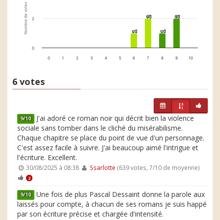
Nombre de votes
2
2
2
2
2
1
1
1
1
0
0
1
2
3
4
5
6
7
8
9
10
6 votes
J'ai adoré ce roman noir qui décrit bien la violence
9/10
sociale sans tomber dans le cliché du misérabilisme.
Chaque chapitre se place du point de vue d'un personnage.
C'est assez facile à suivre. J'ai beaucoup aimé l'intrigue et
l'écriture. Excellent.
30/08/2025 à 08:38
Ssarlotte
(639 votes, 7/10 de moyenne)
2
Une fois de plus Pascal Dessaint donne la parole aux
9/10
laissés pour compte, à chacun de ses romans je suis happé
par son écriture précise et chargée d'intensité.