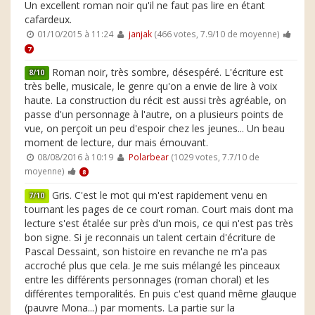
Un excellent roman noir qu'il ne faut pas lire en étant
cafardeux.
01/10/2015 à 11:24
janjak
(466 votes, 7.9/10 de moyenne)
7
Roman noir, très sombre, désespéré. L'écriture est
8/10
très belle, musicale, le genre qu'on a envie de lire à voix
haute. La construction du récit est aussi très agréable, on
passe d'un personnage à l'autre, on a plusieurs points de
vue, on perçoit un peu d'espoir chez les jeunes... Un beau
moment de lecture, dur mais émouvant.
08/08/2016 à 10:19
Polarbear
(1029 votes, 7.7/10 de
moyenne)
8
Gris. C'est le mot qui m'est rapidement venu en
7/10
tournant les pages de ce court roman. Court mais dont ma
lecture s'est étalée sur près d'un mois, ce qui n'est pas très
bon signe. Si je reconnais un talent certain d'écriture de
Pascal Dessaint, son histoire en revanche ne m'a pas
accroché plus que cela. Je me suis mélangé les pinceaux
entre les différents personnages (roman choral) et les
différentes temporalités. En puis c'est quand même glauque
(pauvre Mona...) par moments. La partie sur la