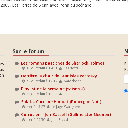
n 2008, Les Terres de Sienn avec Pona au scénario.
tions
Sur le forum
N
Les romans pastiches de Sherlock Holmes
es
P
aujourd'hui à 19:51
Ssarlotte
ous
Po
en
Derrière la chair de Stanislas Petrosky
aujourd'hui à 17:17
patoche77
Playlist de la semaine (saison 4)
aujourd'hui à 13:03
Fab
Solak - Caroline Hinault (Rouergue Noir)
hier à 13:27
Le Juge Wargrave
Corrosion - Jon Bassoff (Gallmeister Néonoir)
hier à 09:56
JohnSteed