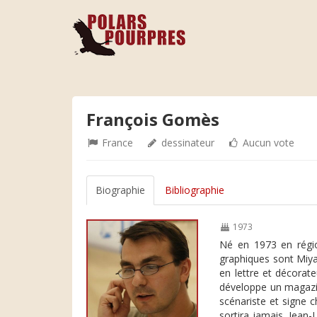
François Gomès
France
dessinateur
Aucun vote
Biographie
Bibliographie
1973
Né en 1973 en région
graphiques sont Miyas
en lettre et décorate
développe un magazin
scénariste et signe 
sortira jamais. Jean-