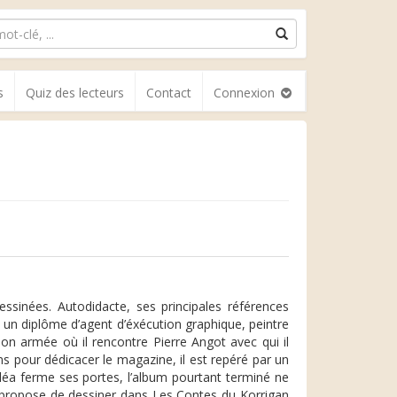
s
Quiz des lecteurs
Contact
Connexion
ssinées. Autodidacte, ses principales références
nt un diplôme d’agent d’éxécution graphique, peintre
 son armée où il rencontre Pierre Angot avec qui il
 pour dédicacer le magazine, il est repéré par un
éa ferme ses portes, l’album pourtant terminé ne
lui propose de dessiner dans Les Contes du Korrigan