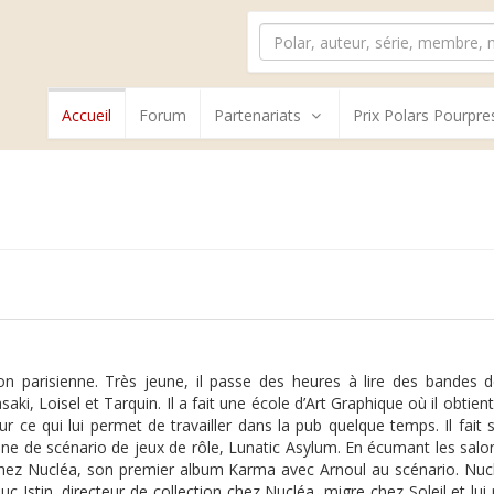
Accueil
Forum
Partenariats
Prix Polars Pourpre
 parisienne. Très jeune, il passe des heures à lire des bandes de
aki, Loisel et Tarquin. Il a fait une école d’Art Graphique où il obtie
ur ce qui lui permet de travailler dans la pub quelque temps. Il fait
e de scénario de jeux de rôle, Lunatic Asylum. En écumant les salons
chez Nucléa, son premier album Karma avec Arnoul au scénario. Nucl
Luc Istin, directeur de collection chez Nucléa, migre chez Soleil et 