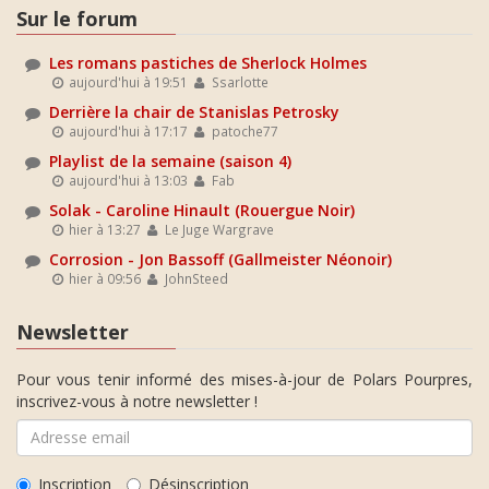
Sur le forum
Les romans pastiches de Sherlock Holmes
aujourd'hui à 19:51
Ssarlotte
Derrière la chair de Stanislas Petrosky
aujourd'hui à 17:17
patoche77
Playlist de la semaine (saison 4)
aujourd'hui à 13:03
Fab
Solak - Caroline Hinault (Rouergue Noir)
hier à 13:27
Le Juge Wargrave
Corrosion - Jon Bassoff (Gallmeister Néonoir)
hier à 09:56
JohnSteed
Newsletter
Pour vous tenir informé des mises-à-jour de Polars Pourpres,
inscrivez-vous à notre newsletter !
Inscription
Désinscription