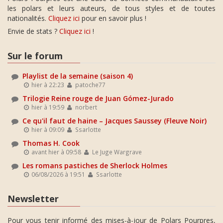
les polars et leurs auteurs, de tous styles et de toutes
nationalités.
Cliquez ici
pour en savoir plus !
Envie de stats ?
Cliquez ici
!
Sur le forum
Playlist de la semaine (saison 4)
hier à 22:23
patoche77
Trilogie Reine rouge de Juan Gómez-Jurado
hier à 19:59
norbert
Ce qu'il faut de haine – Jacques Saussey (Fleuve Noir)
hier à 09:09
Ssarlotte
Thomas H. Cook
avant hier à 09:58
Le Juge Wargrave
Les romans pastiches de Sherlock Holmes
06/08/2026 à 19:51
Ssarlotte
Newsletter
Pour vous tenir informé des mises-à-jour de Polars Pourpres,