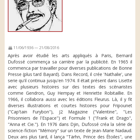
11/06/1936 — 21/08/2016
Après avoir étudié les arts appliqués à Paris, Bernard
Dufossé commença sa carrière par la publicité. En 1965 il
commenca par travailler pour diverses publications de Bonne
Presse (plus tard Bayard). Dans Record, il crée 'Nathalie', une
serie qu'il continua jusqu'en 1974. Il était présent dans Lisette
avec plusieurs histoires sur des textes des scénaristes
comme Gendron, Guy Hempay et Henriette Robitaillie. En
1966, il collabora aussi avec les éditions Fleurus. Là, il y fit
diverses illustrations et courtes histoires pour Fripounet
("Cap'tain Furybon"), J2 Magazine ("Valentine", "Les
Prisonniers de l'Espace") et Formule 1 ("Frank et Drago",
"Anna et Cie."). En 1976 dans Djin, Dufossé créa la série de
science-fiction "Mémory" sur un texte de Jean-Marie Nadaud.
Deux ans plus tard, il lança "Tärhn, Prince des Étoiles", une