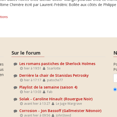
Ultime Chimère écrit par Laurent-Frédéric Bollée aux côtés de Philippe
tions
Sur le forum
N
Les romans pastiches de Sherlock Holmes
es
P
hier à 19:51
Ssarlotte
ous
Po
en
Derrière la chair de Stanislas Petrosky
hier à 17:17
patoche77
Playlist de la semaine (saison 4)
hier à 13:03
Fab
Solak - Caroline Hinault (Rouergue Noir)
avant hier à 13:27
Le Juge Wargrave
Corrosion - Jon Bassoff (Gallmeister Néonoir)
avant hier à 09:56
JohnSteed