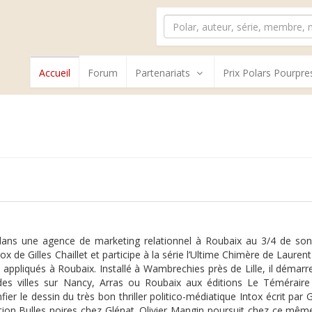
Accueil
Forum
Partenariats
Prix Polars Pourpre
 dans une agence de marketing relationnel à Roubaix au 3/4 de son t
ntox de Gilles Chaillet et participe à la série l’Ultime Chimère de Laure
 appliqués à Roubaix. Installé à Wambrechies près de Lille, il démar
 des villes sur Nancy, Arras ou Roubaix aux éditions Le Téméraire 
nfier le dessin du très bon thriller politico-médiatique Intox écrit par 
tion Bulles noires chez Glénat. Olivier Mangin poursuit chez ce même 