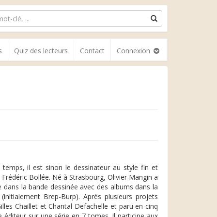
s
Quiz des lecteurs
Contact
Connexion
emps, il est sinon le dessinateur au style fin et
nt-Frédéric Bollée. Né à Strasbourg, Olivier Mangin a
re dans la bande dessinée avec des albums dans la
(initialement Brep-Burp). Après plusieurs projets
Gilles Chaillet et Chantal Defachelle et paru en cinq
éditeur sur une série en 7 tomes. Il participe aux