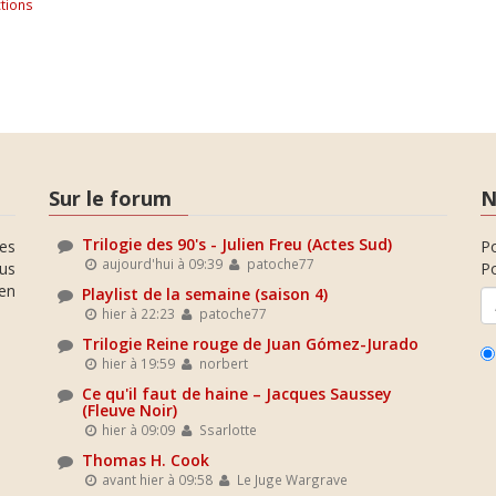
tions
Sur le forum
N
Trilogie des 90's - Julien Freu (Actes Sud)
es
P
aujourd'hui à 09:39
patoche77
ous
Po
en
Playlist de la semaine (saison 4)
hier à 22:23
patoche77
Trilogie Reine rouge de Juan Gómez-Jurado
hier à 19:59
norbert
Ce qu'il faut de haine – Jacques Saussey
(Fleuve Noir)
hier à 09:09
Ssarlotte
Thomas H. Cook
avant hier à 09:58
Le Juge Wargrave