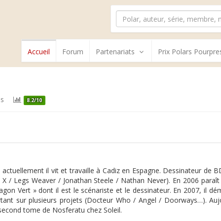
Accueil
Forum
Partenariats
Prix Polars Pourpre
es
8.2/10
ctuellement il vit et travaille à Cadiz en Espagne. Dessinateur de BD,
a X / Legs Weaver / Jonathan Steele / Nathan Never). En 2006 paraît 
gon Vert » dont il est le scénariste et le dessinateur. En 2007, il d
ortant sur plusieurs projets (Docteur Who / Angel / Doorways…). Au
 second tome de Nosferatu chez Soleil.