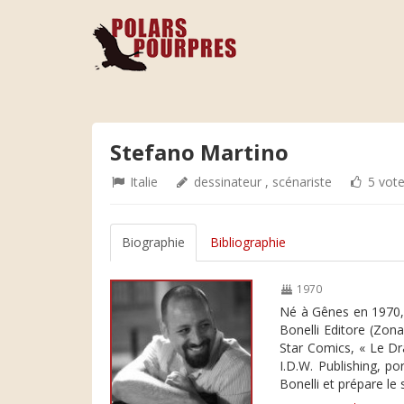
Stefano Martino
Italie
dessinateur , scénariste
5 vot
Biographie
Bibliographie
1970
Né à Gênes en 1970, a
Bonelli Editore (Zon
Star Comics, « Le Dra
I.D.W. Publishing, p
Bonelli et prépare le