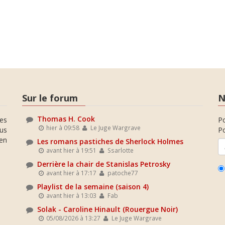
Sur le forum
N
Thomas H. Cook
es
P
hier à 09:58
Le Juge Wargrave
ous
Po
en
Les romans pastiches de Sherlock Holmes
avant hier à 19:51
Ssarlotte
Derrière la chair de Stanislas Petrosky
avant hier à 17:17
patoche77
Playlist de la semaine (saison 4)
avant hier à 13:03
Fab
Solak - Caroline Hinault (Rouergue Noir)
05/08/2026 à 13:27
Le Juge Wargrave