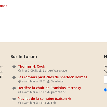
tions
Sur le forum
N
Thomas H. Cook
es
P
hier à 09:58
Le Juge Wargrave
ous
Po
en
Les romans pastiches de Sherlock Holmes
avant hier à 19:51
Ssarlotte
Derrière la chair de Stanislas Petrosky
avant hier à 17:17
patoche77
Playlist de la semaine (saison 4)
avant hier à 13:03
Fab