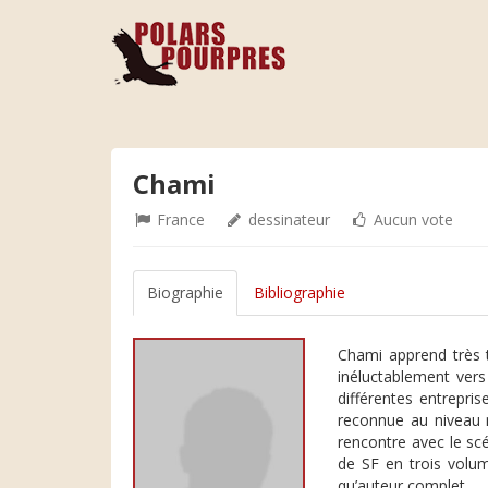
Chami
France
dessinateur
Aucun vote
Biographie
Bibliographie
Chami apprend très t
inéluctablement vers 
différentes entrepri
reconnue au niveau 
rencontre avec le sc
de SF en trois volum
qu’auteur complet.