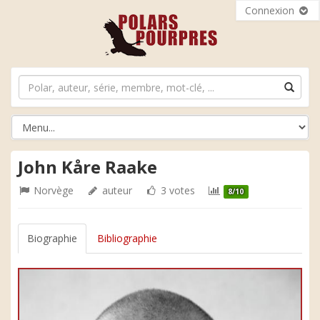
Connexion
John Kåre Raake
Norvège
auteur
3 votes
8/10
Biographie
Bibliographie