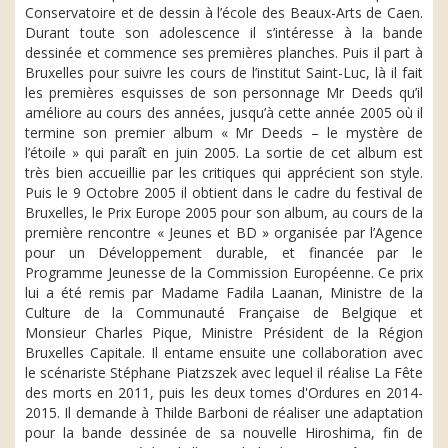
Conservatoire et de dessin à l’école des Beaux-Arts de Caen.
Durant toute son adolescence il s’intéresse à la bande
dessinée et commence ses premières planches. Puis il part à
Bruxelles pour suivre les cours de l’institut Saint-Luc, là il fait
les premières esquisses de son personnage Mr Deeds qu’il
améliore au cours des années, jusqu’à cette année 2005 où il
termine son premier album « Mr Deeds – le mystère de
l’étoile » qui paraît en juin 2005. La sortie de cet album est
très bien accueillie par les critiques qui apprécient son style.
Puis le 9 Octobre 2005 il obtient dans le cadre du festival de
Bruxelles, le Prix Europe 2005 pour son album, au cours de la
première rencontre « Jeunes et BD » organisée par l’Agence
pour un Développement durable, et financée par le
Programme Jeunesse de la Commission Européenne. Ce prix
lui a été remis par Madame Fadila Laanan, Ministre de la
Culture de la Communauté Française de Belgique et
Monsieur Charles Pique, Ministre Président de la Région
Bruxelles Capitale. Il entame ensuite une collaboration avec
le scénariste Stéphane Piatzszek avec lequel il réalise La Fête
des morts en 2011, puis les deux tomes d'Ordures en 2014-
2015. Il demande à Thilde Barboni de réaliser une adaptation
pour la bande dessinée de sa nouvelle Hiroshima, fin de