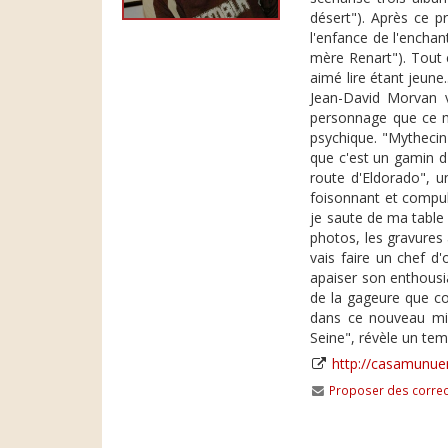
désert"). Après ce p
l'enfance de l'enchan
mère Renart"). Tout co
aimé lire étant jeune
Jean-David Morvan v
personnage que ce mé
psychique. "Mythecin
que c'est un gamin d'
route d'Eldorado", 
foisonnant et compuls
je saute de ma table 
photos, les gravures 
vais faire un chef d
apaiser son enthousia
de la gageure que co
dans ce nouveau mill
Seine", révèle un tem
http://casamunue
Proposer des correc