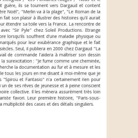
t guère, ils se tournent vers Dargaud et content
Père Noël", "Merlin va à la plage", "Le Roman de la
it son plaisir à illustrer des histoires qu'il aurait
our étendre sa toile vers la France. La rencontre de
vec "Sir Pyle" chez Soleil Productions. Etrange
e lorsqu'ils souffrent d'une maladie physique ou
marqués pour leur exubérance graphique et le fait
siècles. Seul, il publiera en 2000 chez Dargaud "La
ail de commande l'aidera à maîtriser son dessin
ans la surexcitation : "Je fume comme une cheminée,
 cherche la documentation au fur et à mesure et les
eille tous les jours en me disant à moi-même que je
es "Spirou et Fantasio" n'a certainement rien pour
si un de ses rêves de jeunesse et à peine conscient
re collective. Il les mènera assurément très loin
ste favori. Leur première histoire, "Paris-sous-
ultiplicité des cases et des détails singuliers.