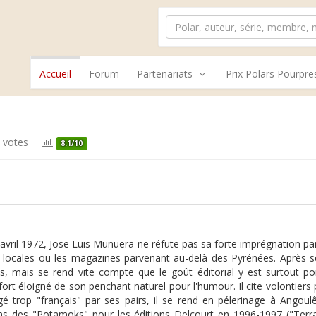
Accueil
Forum
Partenariats
Prix Polars Pourpre
 votes
8.1/10
avril 1972, Jose Luis Munuera ne réfute pas sa forte imprégnation pa
 locales ou les magazines parvenant au-delà des Pyrénées. Après s
, mais se rend vite compte que le goût éditorial y est surtout po
fort éloigné de son penchant naturel pour l'humour. Il cite volontiers
gé trop "français" par ses pairs, il se rend en pélerinage à Angoulê
ms des "Potamoks" pour les éditions Delcourt en 1996-1997 ("Terra