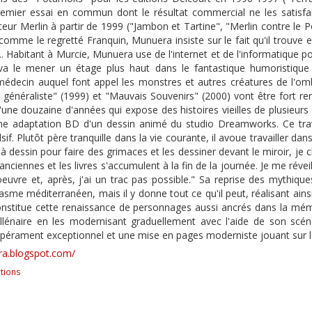
remier essai en commun dont le résultat commercial ne les satisfai
teur Merlin à partir de 1999 ("Jambon et Tartine", "Merlin contre le 
mme le regretté Franquin, Munuera insiste sur le fait qu'il trouve en fa
... Habitant à Murcie, Munuera use de l'internet et de l'informatique p
a le mener un étage plus haut dans le fantastique humoristique a
decin auquel font appel les monstres et autres créatures de l'ombr
 généraliste" (1999) et "Mauvais Souvenirs" (2000) vont être fort re
une douzaine d'années qui expose des histoires vieilles de plusieurs 
une adaptation BD d'un dessin animé du studio Dreamworks. Ce trav
if. Plutôt père tranquille dans la vie courante, il avoue travailler d
à dessin pour faire des grimaces et les dessiner devant le miroir, je
anciennes et les livres s'accumulent à la fin de la journée. Je me rév
'oeuvre et, après, j'ai un trac pas possible." Sa reprise des mythiqu
sme méditerranéen, mais il y donne tout ce qu'il peut, réalisant ain
nstitue cette renaissance de personnages aussi ancrés dans la mémoi
énaire en les modernisant graduellement avec l'aide de son scénari
pérament exceptionnel et une mise en pages moderniste jouant sur la m
ra.blogspot.com/
tions