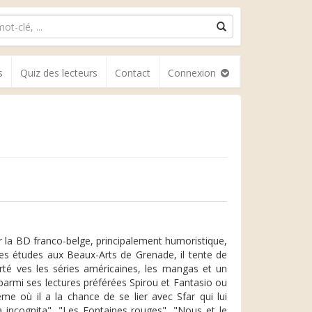
s
Quiz des lecteurs
Contact
Connexion
r la BD franco-belge, principalement humoristique,
es études aux Beaux-Arts de Grenade, il tente de
rté ves les séries américaines, les mangas et un
 parmi ses lectures préférées Spirou et Fantasio ou
me où il a la chance de se lier avec Sfar qui lui
 incognita", "Les Fontaines rouges", "Nous et le