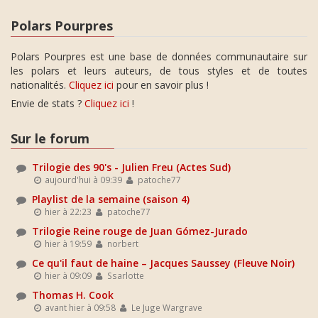
Polars Pourpres
Polars Pourpres est une base de données communautaire sur
les polars et leurs auteurs, de tous styles et de toutes
nationalités.
Cliquez ici
pour en savoir plus !
Envie de stats ?
Cliquez ici
!
Sur le forum
Trilogie des 90's - Julien Freu (Actes Sud)
aujourd'hui à 09:39
patoche77
Playlist de la semaine (saison 4)
hier à 22:23
patoche77
Trilogie Reine rouge de Juan Gómez-Jurado
hier à 19:59
norbert
Ce qu'il faut de haine – Jacques Saussey (Fleuve Noir)
hier à 09:09
Ssarlotte
Thomas H. Cook
avant hier à 09:58
Le Juge Wargrave