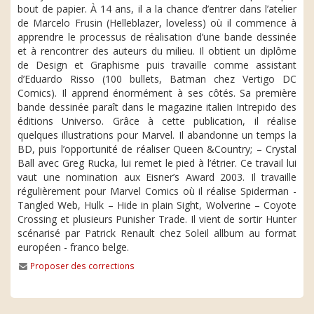
bout de papier. À 14 ans, il a la chance d’entrer dans l’atelier
de Marcelo Frusin (Helleblazer, loveless) où il commence à
apprendre le processus de réalisation d’une bande dessinée
et à rencontrer des auteurs du milieu. Il obtient un diplôme
de Design et Graphisme puis travaille comme assistant
d’Eduardo Risso (100 bullets, Batman chez Vertigo DC
Comics). Il apprend énormément à ses côtés. Sa première
bande dessinée paraît dans le magazine italien Intrepido des
éditions Universo. Grâce à cette publication, il réalise
quelques illustrations pour Marvel. Il abandonne un temps la
BD, puis l’opportunité de réaliser Queen &Country; – Crystal
Ball avec Greg Rucka, lui remet le pied à l’étrier. Ce travail lui
vaut une nomination aux Eisner’s Award 2003. Il travaille
régulièrement pour Marvel Comics où il réalise Spiderman -
Tangled Web, Hulk – Hide in plain Sight, Wolverine – Coyote
Crossing et plusieurs Punisher Trade. Il vient de sortir Hunter
scénarisé par Patrick Renault chez Soleil allbum au format
européen - franco belge.
Proposer des corrections