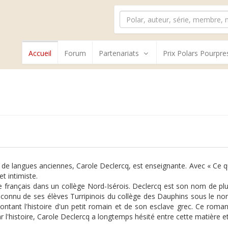
Accueil
Forum
Partenariats
Prix Polars Pourpre
t de langues anciennes, Carole Declercq, est enseignante. Avec « Ce 
et intimiste.
de français dans un collège Nord-Isérois. Declercq est son nom de 
st connu de ses élèves Turripinois du collège des Dauphins sous le no
contant l'histoire d'un petit romain et de son esclave grec. Ce roma
r l'histoire, Carole Declercq a longtemps hésité entre cette matière et