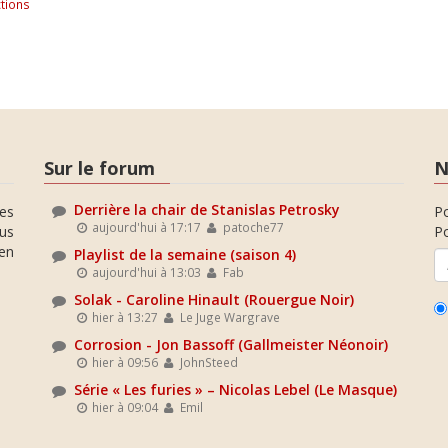
tions
Sur le forum
N
Derrière la chair de Stanislas Petrosky
es
P
aujourd'hui à 17:17
patoche77
ous
Po
en
Playlist de la semaine (saison 4)
aujourd'hui à 13:03
Fab
Solak - Caroline Hinault (Rouergue Noir)
hier à 13:27
Le Juge Wargrave
Corrosion - Jon Bassoff (Gallmeister Néonoir)
hier à 09:56
JohnSteed
Série « Les furies » – Nicolas Lebel (Le Masque)
hier à 09:04
Emil