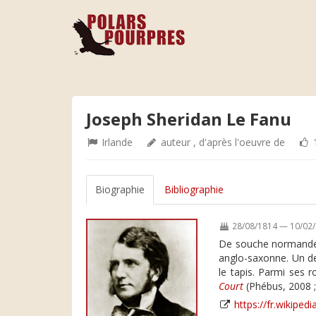
Joseph Sheridan Le Fanu
Irlande
auteur , d'après l'oeuvre de
1
Biographie
Bibliographie
28/08/1814 — 10/02
De souche normande, 
anglo-saxonne. Un de
le tapis. Parmi ses 
Court
(Phébus, 2008 ;
https://fr.wikiped