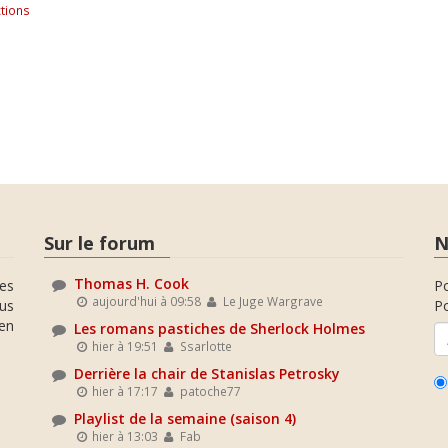
tions
Sur le forum
N
Thomas H. Cook
es
P
aujourd'hui à 09:58
Le Juge Wargrave
ous
Po
en
Les romans pastiches de Sherlock Holmes
hier à 19:51
Ssarlotte
Derrière la chair de Stanislas Petrosky
hier à 17:17
patoche77
Playlist de la semaine (saison 4)
hier à 13:03
Fab