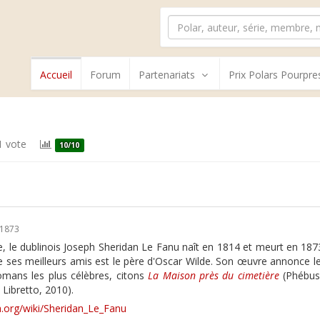
Accueil
Forum
Partenariats
Prix Polars Pourpre
 vote
10/10
/1873
le dublinois Joseph Sheridan Le Fanu naît en 1814 et meurt en 1873. I
 ses meilleurs amis est le père d'Oscar Wilde. Son œuvre annonce l
romans les plus célèbres, citons
La Maison près du cimetière
(Phébus,
 Libretto, 2010).
ia.org/wiki/Sheridan_Le_Fanu