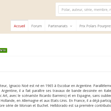
Accueil
Forum
Partenariats
Prix Polars Pourpre
9/10
nateur, Ignacio Noé est né en 1965 à Escobar en Argentine. Parallèlem
en Argentine, il a fait paraître ses travaux de bande dessinée en It
c Art, avec le scénariste Ricardo Barreiro) et en Espagne, sans oubli
Hollande, en Allemagne et aux Etats-Unis. En France, il a déjà partic
lèbre série de Morvan et Buchet. Helldorado est sa première contribu