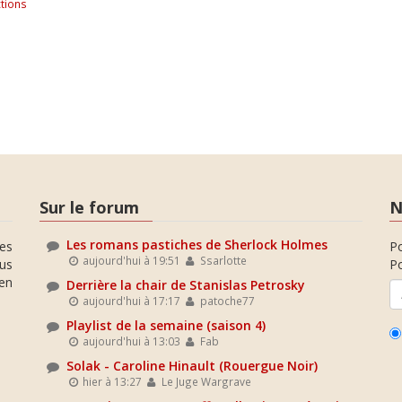
tions
Sur le forum
N
Les romans pastiches de Sherlock Holmes
es
P
aujourd'hui à 19:51
Ssarlotte
ous
Po
en
Derrière la chair de Stanislas Petrosky
aujourd'hui à 17:17
patoche77
Playlist de la semaine (saison 4)
aujourd'hui à 13:03
Fab
Solak - Caroline Hinault (Rouergue Noir)
hier à 13:27
Le Juge Wargrave